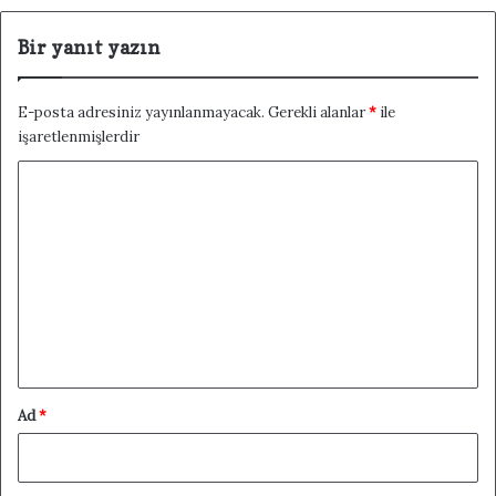
Bir yanıt yazın
E-posta adresiniz yayınlanmayacak.
Gerekli alanlar
*
ile
işaretlenmişlerdir
Y
o
r
u
m
*
Ad
*