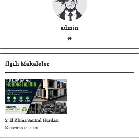
admin
We
b
sit
esi
İlgili Makaleler
2. El Klima Santral Hurdası
Haziran 12, 2026