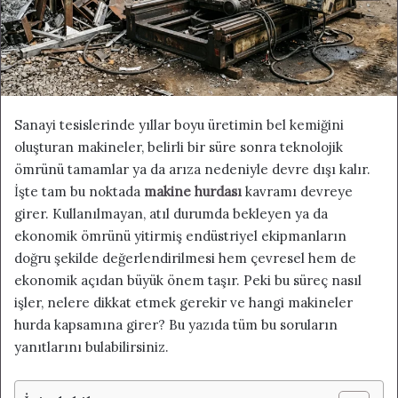
a
g
ö
n
d
Sanayi tesislerinde yıllar boyu üretimin bel kemiğini
e
oluşturan makineler, belirli bir süre sonra teknolojik
r
ömrünü tamamlar ya da arıza nedeniyle devre dışı kalır.
m
İşte tam bu noktada
makine hurdası
kavramı devreye
e
girer. Kullanılmayan, atıl durumda bekleyen ya da
k
ekonomik ömrünü yitirmiş endüstriyel ekipmanların
doğru şekilde değerlendirilmesi hem çevresel hem de
ekonomik açıdan büyük önem taşır. Peki bu süreç nasıl
işler, nelere dikkat etmek gerekir ve hangi makineler
hurda kapsamına girer? Bu yazıda tüm bu soruların
yanıtlarını bulabilirsiniz.