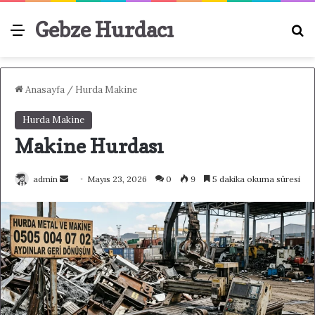
Gebze Hurdacı
Menü
A
Anasayfa
/
Hurda Makine
Hurda Makine
Makine Hurdası
admin
B
Mayıs 23, 2026
0
9
5 dakika okuma süresi
i
r
e
-
p
o
s
t