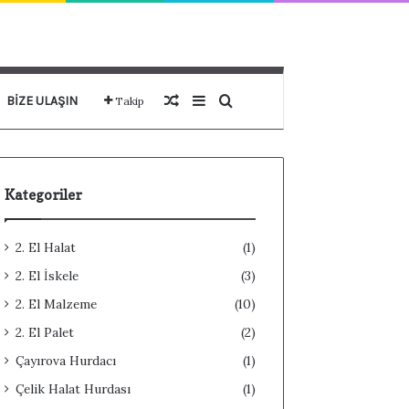
Rastgele Makale
Kenar Bölmesi
Arama yap ...
BIZE ULAŞIN
Takip
Kategoriler
2. El Halat
(1)
2. El İskele
(3)
2. El Malzeme
(10)
2. El Palet
(2)
Çayırova Hurdacı
(1)
Çelik Halat Hurdası
(1)