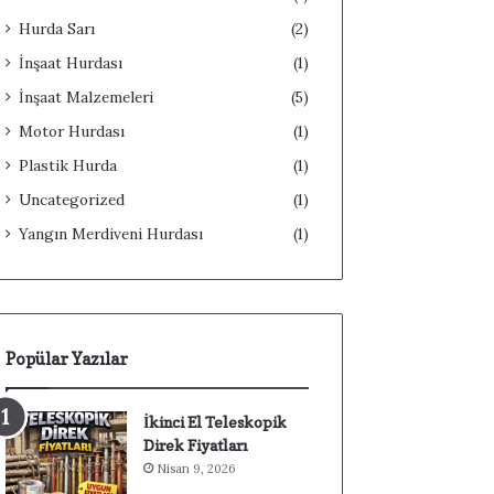
Hurda Sarı
(2)
İnşaat Hurdası
(1)
İnşaat Malzemeleri
(5)
Motor Hurdası
(1)
Plastik Hurda
(1)
Uncategorized
(1)
Yangın Merdiveni Hurdası
(1)
Popülar Yazılar
İkinci El Teleskopik
Direk Fiyatları
Nisan 9, 2026