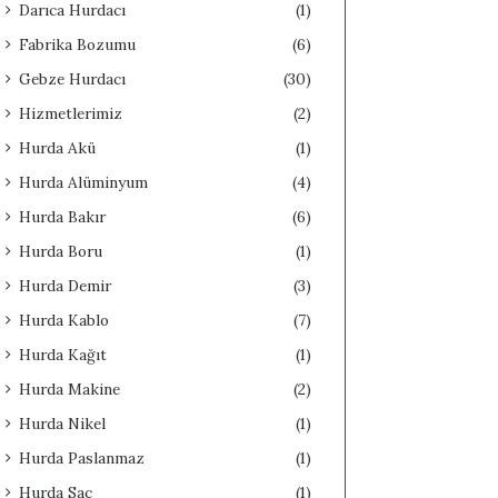
Darıca Hurdacı
(1)
Fabrika Bozumu
(6)
Gebze Hurdacı
(30)
Hizmetlerimiz
(2)
Hurda Akü
(1)
Hurda Alüminyum
(4)
Hurda Bakır
(6)
Hurda Boru
(1)
Hurda Demir
(3)
Hurda Kablo
(7)
Hurda Kağıt
(1)
Hurda Makine
(2)
Hurda Nikel
(1)
Hurda Paslanmaz
(1)
Hurda Sac
(1)