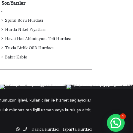
Son Yazılar
Spiral Boru Hurdası
Hurda Nikel Fiyatları
Havai Hat Alüminyum Teli Hurdası
Tuzla Birlik OSB Hurdacı
Bakır Kablo
muzun işlevi, kullanıcılar ile hizmet sağlayıcılar
uluk münhasıran ilgili uzman veya kuruluşa aittir;
1
WhatsApp
Telefon
Darıca Hurdacı
Isparta Hurdacı