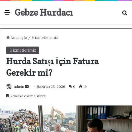
Gebze Hurdacı
Menü
A
Anasayfa
/
Hizmetlerimiz
Hizmetlerimiz
Hurda Satışı İçin Fatura
Gerekir mi?
admin
B
Haziran 23, 2026
0
19
i
5 dakika okuma süresi
r
e
-
p
o