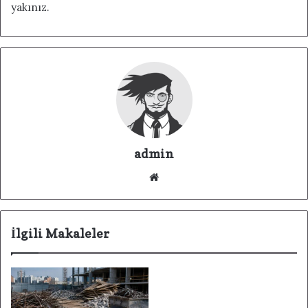
yakınız.
admin
We
b
sit
esi
İlgili Makaleler