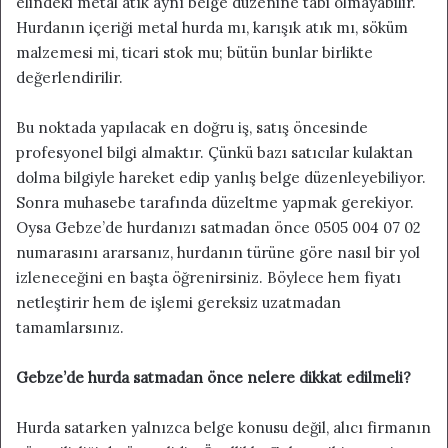
elindeki metal atık aynı belge düzenine tabi olmayabilir.
Hurdanın içeriği metal hurda mı, karışık atık mı, söküm
malzemesi mi, ticari stok mu; bütün bunlar birlikte
değerlendirilir.
Bu noktada yapılacak en doğru iş, satış öncesinde
profesyonel bilgi almaktır. Çünkü bazı satıcılar kulaktan
dolma bilgiyle hareket edip yanlış belge düzenleyebiliyor.
Sonra muhasebe tarafında düzeltme yapmak gerekiyor.
Oysa Gebze’de hurdanızı satmadan önce 0505 004 07 02
numarasını ararsanız, hurdanın türüne göre nasıl bir yol
izleneceğini en başta öğrenirsiniz. Böylece hem fiyatı
netleştirir hem de işlemi gereksiz uzatmadan
tamamlarsınız.
Gebze’de hurda satmadan önce nelere dikkat edilmeli?
Hurda satarken yalnızca belge konusu değil, alıcı firmanın