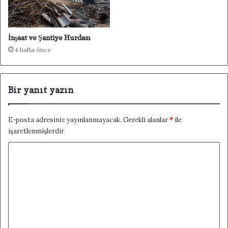
İnşaat ve Şantiye Hurdası
4 hafta önce
Bir yanıt yazın
E-posta adresiniz yayınlanmayacak.
Gerekli alanlar
*
ile
işaretlenmişlerdir
Y
o
r
u
m
*