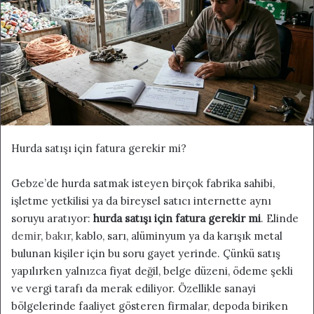
s
t
a
g
ö
n
d
e
r
Hurda satışı için fatura gerekir mi?
m
e
Gebze’de hurda satmak isteyen birçok fabrika sahibi,
k
işletme yetkilisi ya da bireysel satıcı internette aynı
soruyu aratıyor:
hurda satışı için fatura gerekir mi
. Elinde
demir
,
bakır
, kablo, sarı, alüminyum ya da karışık metal
bulunan kişiler için bu soru gayet yerinde. Çünkü satış
yapılırken yalnızca fiyat değil, belge düzeni, ödeme şekli
ve vergi tarafı da merak ediliyor. Özellikle sanayi
bölgelerinde faaliyet gösteren firmalar, depoda biriken