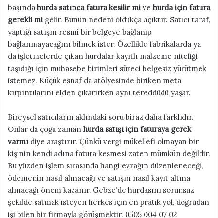
başında
hurda satınca fatura kesilir mi
ve
hurda için fatura
gerekli mi
gelir. Bunun nedeni oldukça açıktır. Satıcı taraf,
yaptığı satışın resmi bir belgeye bağlanıp
bağlanmayacağını bilmek ister. Özellikle fabrikalarda ya
da işletmelerde çıkan hurdalar kayıtlı malzeme niteliği
taşıdığı için muhasebe birimleri süreci belgesiz yürütmek
istemez. Küçük esnaf da atölyesinde biriken metal
kırpıntılarını elden çıkarırken aynı tereddüdü yaşar.
Bireysel satıcıların aklındaki soru biraz daha farklıdır.
Onlar da çoğu zaman
hurda satışı için faturaya gerek
varmı
diye araştırır. Çünkü vergi mükellefi olmayan bir
kişinin kendi adına fatura kesmesi zaten mümkün değildir.
Bu yüzden işlem sırasında hangi evrağın düzenleneceği,
ödemenin nasıl alınacağı ve satışın nasıl kayıt altına
alınacağı önem kazanır. Gebze’de hurdasını sorunsuz
şekilde satmak isteyen herkes için en pratik yol, doğrudan
işi bilen bir firmayla görüşmektir. 0505 004 07 02