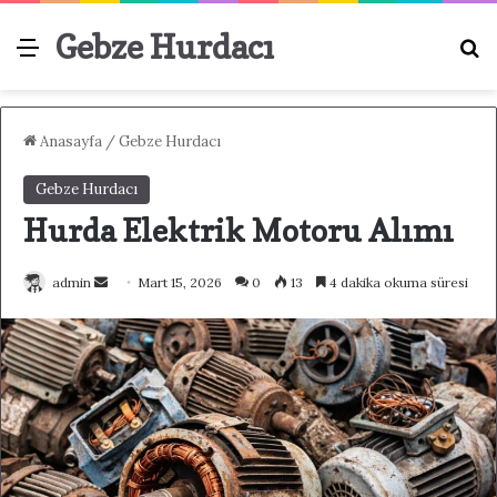
Gebze Hurdacı
Menü
A
Anasayfa
/
Gebze Hurdacı
Gebze Hurdacı
Hurda Elektrik Motoru Alımı
admin
B
Mart 15, 2026
0
13
4 dakika okuma süresi
i
r
e
-
p
o
s
t