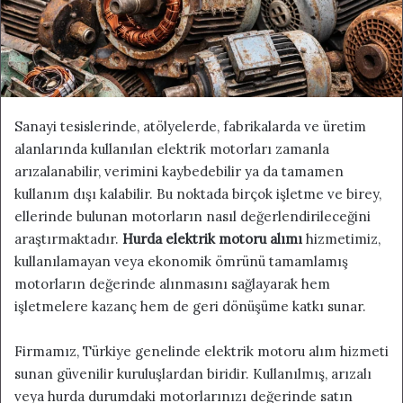
a
g
ö
n
d
Sanayi tesislerinde, atölyelerde, fabrikalarda ve üretim
e
alanlarında kullanılan elektrik motorları zamanla
r
arızalanabilir, verimini kaybedebilir ya da tamamen
m
kullanım dışı kalabilir. Bu noktada birçok işletme ve birey,
e
ellerinde bulunan motorların nasıl değerlendirileceğini
k
araştırmaktadır.
Hurda elektrik motoru alımı
hizmetimiz,
kullanılamayan veya ekonomik ömrünü tamamlamış
motorların değerinde alınmasını sağlayarak hem
işletmelere kazanç hem de geri dönüşüme katkı sunar.
Firmamız, Türkiye genelinde elektrik motoru alım hizmeti
sunan güvenilir kuruluşlardan biridir. Kullanılmış, arızalı
veya hurda durumdaki motorlarınızı değerinde satın