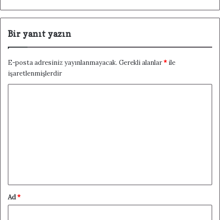
Bir yanıt yazın
E-posta adresiniz yayınlanmayacak.
Gerekli alanlar
*
ile
işaretlenmişlerdir
Y
o
r
u
m
*
Ad
*