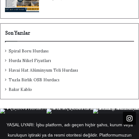
Son Yazılar
Spiral Boru Hurdası
Hurda Nikel Fiyatları
Havai Hat Alüminyum Teli Hurdası
Tuzla Birlik OSB Hurdacı
Bakır Kablo
YASAL UYARI: İşbu platform, adı geçen hiçbir şahıs, kurum veya
kuruluşun iştiraki ya da resmi otoritesi değildir. Platformumuzun