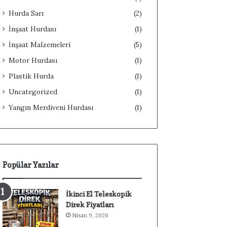
Hurda Sarı
(2)
İnşaat Hurdası
(1)
İnşaat Malzemeleri
(5)
Motor Hurdası
(1)
Plastik Hurda
(1)
Uncategorized
(1)
Yangın Merdiveni Hurdası
(1)
Popülar Yazılar
İkinci El Teleskopik
Direk Fiyatları
Nisan 9, 2026