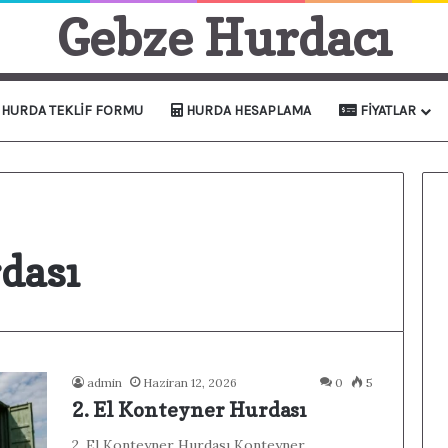
Gebze Hurdacı
HURDA TEKLIF FORMU
HURDA HESAPLAMA
FIYATLAR
dası
admin
Haziran 12, 2026
0
5
2. El Konteyner Hurdası
2. El Konteyner Hurdası Konteyner