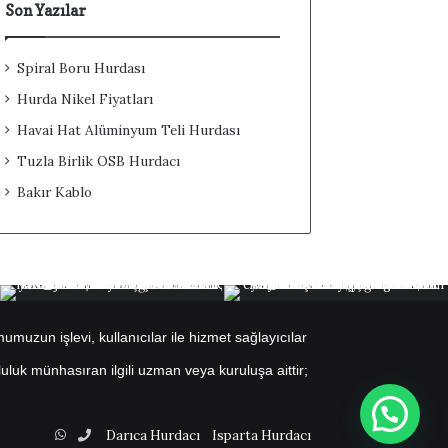
Son Yazılar
Spiral Boru Hurdası
Hurda Nikel Fiyatları
Havai Hat Alüminyum Teli Hurdası
Tuzla Birlik OSB Hurdacı
Bakır Kablo
muzun işlevi, kullanıcılar ile hizmet sağlayıcılar
uluk münhasıran ilgili uzman veya kuruluşa aittir;
WhatsApp
Telefon
Darıca Hurdacı
Isparta Hurdacı