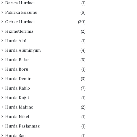
Darıca Hurdacı
(1)
Fabrika Bozumu
(6)
Gebze Hurdacı
(30)
Hizmetlerimiz
(2)
Hurda Akü
(1)
Hurda Alüminyum
(4)
Hurda Bakır
(6)
Hurda Boru
(1)
Hurda Demir
(3)
Hurda Kablo
(7)
Hurda Kağıt
(1)
Hurda Makine
(2)
Hurda Nikel
(1)
Hurda Paslanmaz
(1)
Hurda Sac
(1)