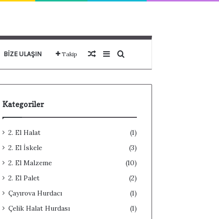
Rastgele Makale
Kenar Bölmesi
Arama yap ...
BIZE ULAŞIN
Takip
Kategoriler
2. El Halat
(1)
2. El İskele
(3)
2. El Malzeme
(10)
2. El Palet
(2)
Çayırova Hurdacı
(1)
Çelik Halat Hurdası
(1)