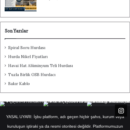
Son Yazılar
Spiral Boru Hurdası
Hurda Nikel Fiyatları
Havai Hat Alüminyum Teli Hurdası
Tuzla Birlik OSB Hurdacı
Bakır Kablo
YASAL UYARI: İşbu platform, adı geçen hiçbir şahıs, kurum veya
kuruluşun iştiraki ya da resmi otoritesi değildir. Platformumuzun