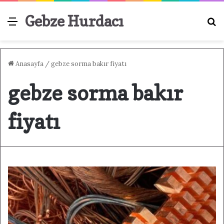
Gebze Hurdacı
Menü
A
Anasayfa
/
gebze sorma bakır fiyatı
gebze sorma bakır
fiyatı