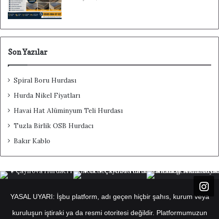
Son Yazılar
Spiral Boru Hurdası
Hurda Nikel Fiyatları
Havai Hat Alüminyum Teli Hurdası
Tuzla Birlik OSB Hurdacı
Bakır Kablo
YASAL UYARI: İşbu platform, adı geçen hiçbir şahıs, kurum veya
kuruluşun iştiraki ya da resmi otoritesi değildir. Platformumuzun