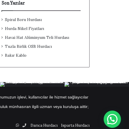
Son Yazılar
Spiral Boru Hurdası
Hurda Nikel Fiyatları
Havai Hat Alüminyum Teli Hurdası
Tuzla Birlik OSB Hurdacı
Bakır Kablo
muzun işlevi, kullanıcılar ile hizmet sağlayıcılar
uluk münhasıran ilgili uzman veya kuruluşa aittir;
WhatsApp
Telefon
Darıca Hurdacı
Isparta Hurdacı