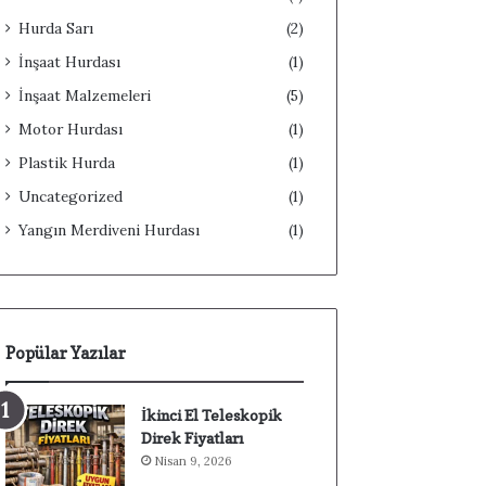
Hurda Sarı
(2)
İnşaat Hurdası
(1)
İnşaat Malzemeleri
(5)
Motor Hurdası
(1)
Plastik Hurda
(1)
Uncategorized
(1)
Yangın Merdiveni Hurdası
(1)
Popülar Yazılar
İkinci El Teleskopik
Direk Fiyatları
Nisan 9, 2026