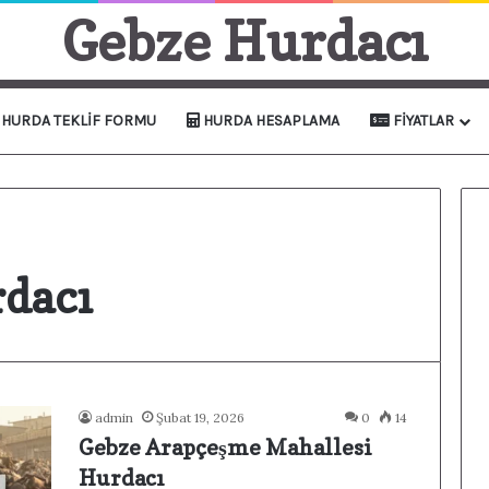
Gebze Hurdacı
HURDA TEKLIF FORMU
HURDA HESAPLAMA
FIYATLAR
dacı
admin
Şubat 19, 2026
0
14
Gebze Arapçeşme Mahallesi
Hurdacı