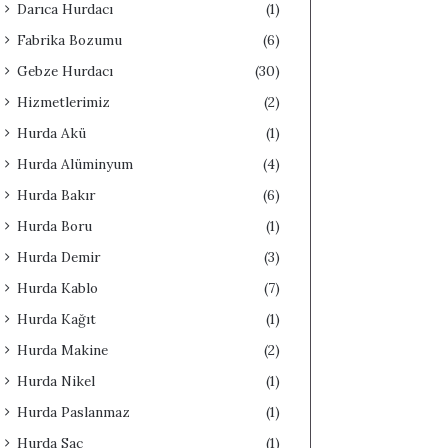
Darıca Hurdacı
(1)
Fabrika Bozumu
(6)
Gebze Hurdacı
(30)
Hizmetlerimiz
(2)
Hurda Akü
(1)
Hurda Alüminyum
(4)
Hurda Bakır
(6)
Hurda Boru
(1)
Hurda Demir
(3)
Hurda Kablo
(7)
Hurda Kağıt
(1)
Hurda Makine
(2)
Hurda Nikel
(1)
Hurda Paslanmaz
(1)
Hurda Sac
(1)