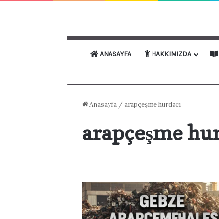
ANASAYFA
HAKKIMIZDA
Anasayfa
/
arapçeşme hurdacı
arapçeşme hur