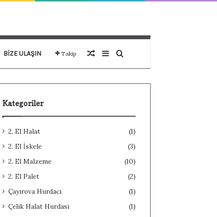
Rastgele Makale
Kenar Bölmesi
Arama yap ...
BIZE ULAŞIN
Takip
Kategoriler
2. El Halat
(1)
2. El İskele
(3)
2. El Malzeme
(10)
2. El Palet
(2)
Çayırova Hurdacı
(1)
Çelik Halat Hurdası
(1)